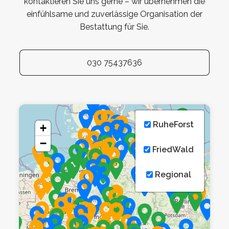
kontaktieren Sie uns gerne – wir übernehmen die
einfühlsame und zuverlässige Organisation der
Bestattung für Sie.
030 75437636
RuheForst
+
−
FriedWald
Regional