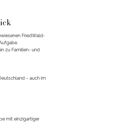
lick
ewiesenen FriedWald-
 Aufgabe.
in zu Familien- und
Deutschland – auch im
be mit einzigartiger