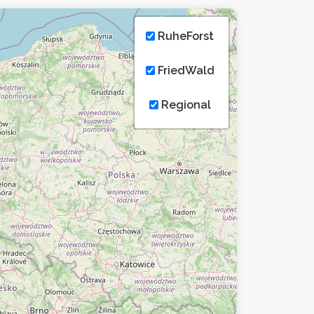
RuheForst
FriedWald
Regional