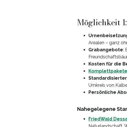
Möglichkeit 1
Urnenbeisetzung
Arealen – ganz oh
Grabangebote
:
Freundschaftsbäum
Kosten für die 
Komplettpaket
Standardisierter
Umkreis von Kalbe 
Persönliche Abs
Nahegelegene Stand
FriedWald Dessa
Naturlandschaft. W