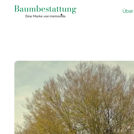
Ü
ber