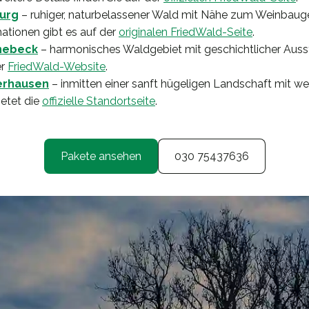
urg
– ruhiger, naturbelassener Wald mit Nähe zum Weinbauge
ationen gibt es auf der
originalen FriedWald-Seite
.
nebeck
– harmonisches Waldgebiet mit geschichtlicher Auss
er
FriedWald-Website
.
erhausen
– inmitten einer sanft hügeligen Landschaft mit w
ietet die
offizielle Standortseite
.
Pakete ansehen
030 75437636