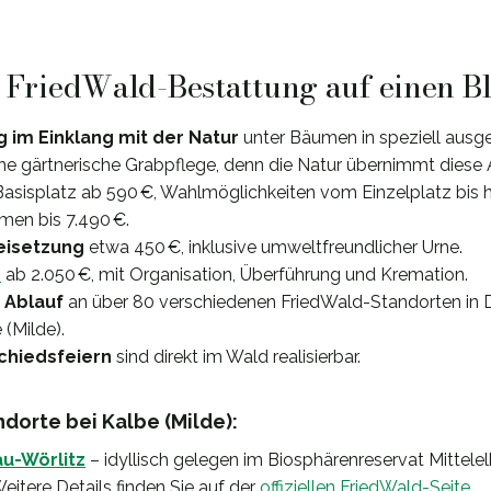
: FriedWald-Bestattung auf einen B
 im Einklang mit der Natur
unter Bäumen in speziell ausg
ne gärtnerische Grabpflege, denn die Natur übernimmt diese
 Basisplatz ab 590 €, Wahlmöglichkeiten vom Einzelplatz bis h
en bis 7.490 €.
Beisetzung
etwa 450 €, inklusive umweltfreundlicher Urne.
e
ab 2.050 €, mit Organisation, Überführung und Kremation.
 Ablauf
an über 80 verschiedenen FriedWald-Standorten in 
(Milde).
chiedsfeiern
sind direkt im Wald realisierbar.
orte bei Kalbe (Milde):
u-Wörlitz
– idyllisch gelegen im Biosphärenreservat Mittelel
eitere Details finden Sie auf der
offiziellen FriedWald-Seite
.