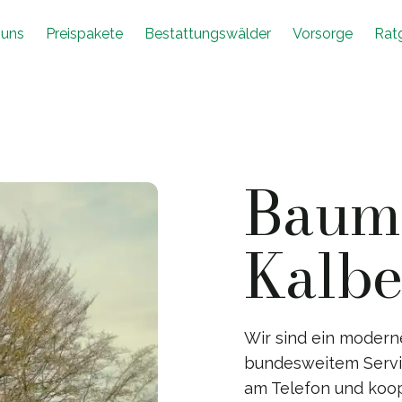
 uns
Preispakete
Bestattungswälder
Vorsorge
Rat
Baumb
Kalbe
Wir sind ein moder
bundesweitem Service
am Telefon und koop