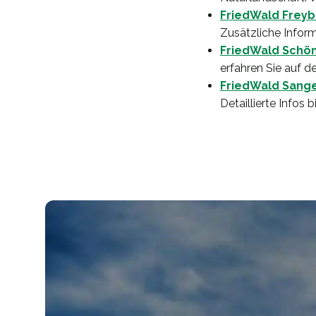
FriedWald Freyb
Zusätzliche Inform
FriedWald Schö
erfahren Sie auf d
FriedWald Sang
Detaillierte Infos b