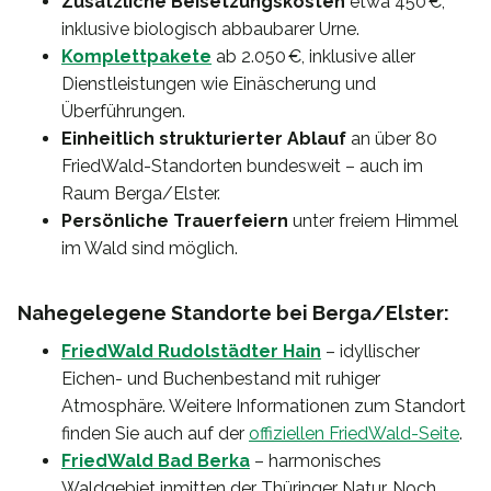
Zusätzliche Beisetzungskosten
etwa 450 €,
inklusive biologisch abbaubarer Urne.
Komplettpakete
ab 2.050 €, inklusive aller
Dienstleistungen wie Einäscherung und
Überführungen.
Einheitlich strukturierter Ablauf
an über 80
FriedWald-Standorten bundesweit – auch im
Raum Berga/Elster.
Persönliche Trauerfeiern
unter freiem Himmel
im Wald sind möglich.
Nahegelegene Standorte bei Berga/Elster:
FriedWald Rudolstädter Hain
– idyllischer
Eichen- und Buchenbestand mit ruhiger
Atmosphäre. Weitere Informationen zum Standort
finden Sie auch auf der
offiziellen FriedWald-Seite
.
FriedWald Bad Berka
– harmonisches
Waldgebiet inmitten der Thüringer Natur. Noch