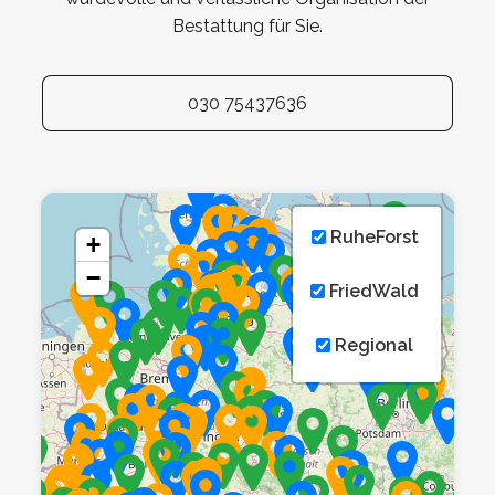
Bestattung für Sie.
030 75437636
RuheForst
+
−
FriedWald
Regional