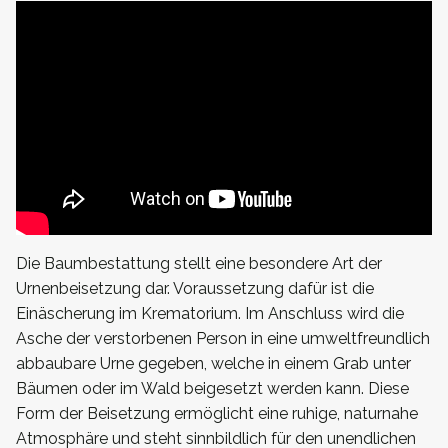
Die Baumbestattung stellt eine besondere Art der
Urnenbeisetzung dar. Voraussetzung dafür ist die
Einäscherung im Krematorium. Im Anschluss wird die
Asche der verstorbenen Person in eine umweltfreundlich
abbaubare Urne gegeben, welche in einem Grab unter
Bäumen oder im Wald beigesetzt werden kann. Diese
Form der Beisetzung ermöglicht eine ruhige, naturnahe
Atmosphäre und steht sinnbildlich für den unendlichen