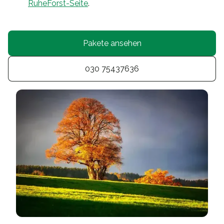
RuheForst-Seite
.
Pakete ansehen
030 75437636