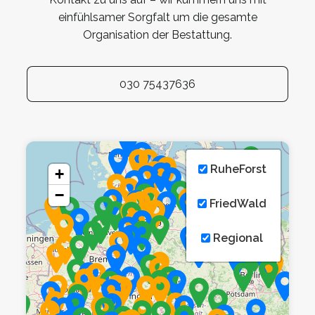
einfühlsamer Sorgfalt um die gesamte
Organisation der Bestattung.
030 75437636
RuheForst
+
−
FriedWald
Regional