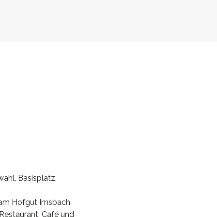
ahl, Basisplatz,
n am Hofgut Imsbach
Restaurant, Café und