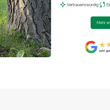
Vertrauensw
ü
rdig
Ei
Mehr er