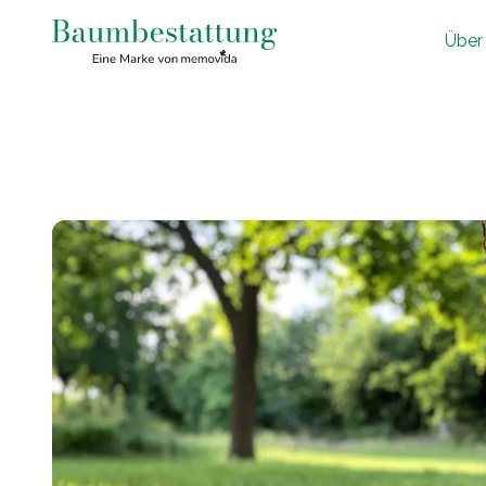
Ü
ber