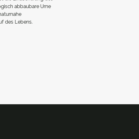
logisch abbaubare Urne
naturnahe
uf des Lebens.