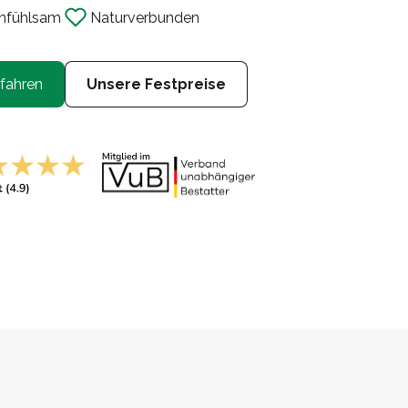
nf
ü
hlsam
Naturverbunden
fahren
Unsere Festpreise