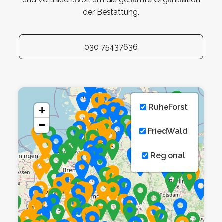
der Bestattung.
030 75437636
RuheForst
+
−
FriedWald
Regional