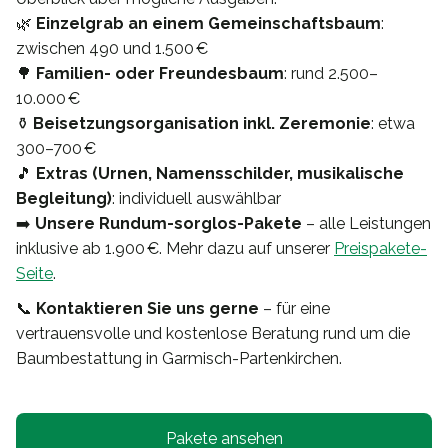
🌿
Einzelgrab an einem Gemeinschaftsbaum
:
zwischen 490 und 1.500 €
🌳
Familien- oder Freundesbaum
: rund 2.500–
10.000 €
⚱️
Beisetzungsorganisation inkl. Zeremonie
: etwa
300–700 €
🎵
Extras (Urnen, Namensschilder, musikalische
Begleitung)
: individuell auswählbar
➡️
Unsere Rundum-sorglos-Pakete
– alle Leistungen
inklusive ab 1.900 €. Mehr dazu auf unserer
Preispakete-
Seite
.
📞
Kontaktieren Sie uns gerne
– für eine
vertrauensvolle und kostenlose Beratung rund um die
Baumbestattung in Garmisch-Partenkirchen.
Pakete ansehen