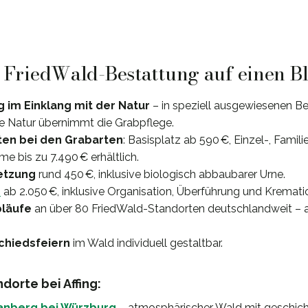
: FriedWald-Bestattung auf einen B
 im Einklang mit der Natur
– in speziell ausgewiesenen B
e Natur übernimmt die Grabpflege.
en bei den Grabarten
: Basisplatz ab 590 €, Einzel-, Famili
 bis zu 7.490 € erhältlich.
etzung
rund 450 €, inklusive biologisch abbaubarer Urne.
e
ab 2.050 €, inklusive Organisation, Überführung und Kremati
bläufe
an über 80 FriedWald-Standorten deutschlandweit – a
chiedsfeiern
im Wald individuell gestaltbar.
orte bei Affing:
anberg bei Würzburg
– atmosphärischer Wald mit geschich