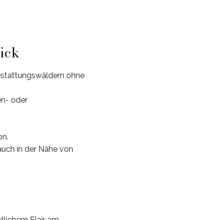
lick
estattungswäldern ohne
en- oder
on.
uch in der Nähe von
tlichem Flair am