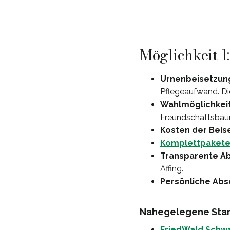
Möglichkeit 1
Urnenbeisetzung
Pflegeaufwand. Di
Wahlmöglichkeit
Freundschaftsbäume
Kosten der Beis
Komplettpaket
Transparente A
Affing.
Persönliche Abs
Nahegelegene Stand
FriedWald Schw