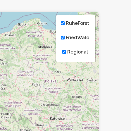
RuheForst
FriedWald
Regional