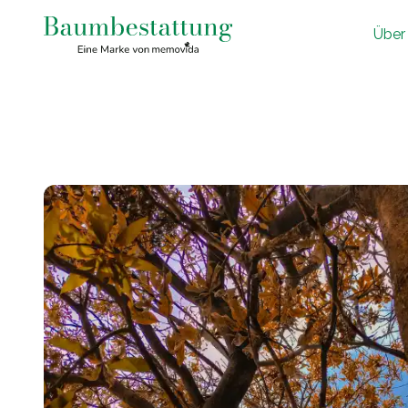
Ü
ber