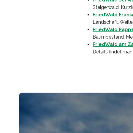
Steigerwald. Kurz
FriedWald Fränk
Landschaft. Weite
FriedWald Pappe
Baumbestand. Meh
FriedWald am Za
Details findet man