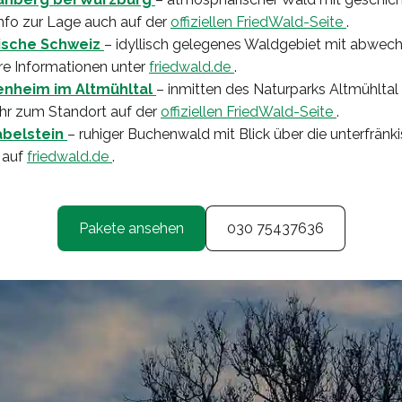
info zur Lage auch auf der
offiziellen FriedWald-Seite
.
ische Schweiz
– idyllisch gelegenes Waldgebiet mit abwech
re Informationen unter
friedwald.de
.
nheim im Altmühltal
– inmitten des Naturparks Altmühltal
r zum Standort auf der
offiziellen FriedWald-Seite
.
belstein
– ruhiger Buchenwald mit Blick über die unterfränk
 auf
friedwald.de
.
Pakete ansehen
030 75437636