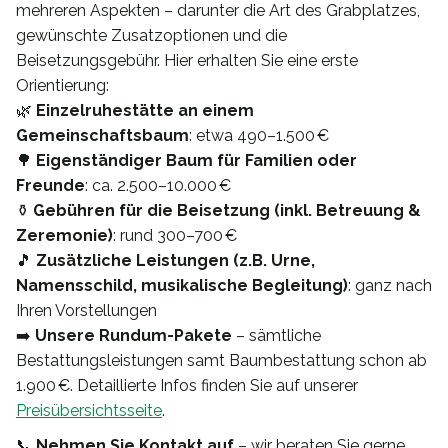
mehreren Aspekten – darunter die Art des Grabplatzes,
gewünschte Zusatzoptionen und die
Beisetzungsgebühr. Hier erhalten Sie eine erste
Orientierung:
🌿
Einzelruhestätte an einem
Gemeinschaftsbaum
: etwa 490–1.500 €
🌳
Eigenständiger Baum für Familien oder
Freunde
: ca. 2.500–10.000 €
⚱️
Gebühren für die Beisetzung (inkl. Betreuung &
Zeremonie)
: rund 300–700 €
🎵
Zusätzliche Leistungen (z.B. Urne,
Namensschild, musikalische Begleitung)
: ganz nach
Ihren Vorstellungen
➡️
Unsere Rundum-Pakete
– sämtliche
Bestattungsleistungen samt Baumbestattung schon ab
1.900 €. Detaillierte Infos finden Sie auf unserer
Preisübersichtsseite
.
📞
Nehmen Sie Kontakt auf
– wir beraten Sie gerne