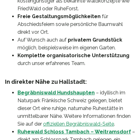
kostengünstiger als bekannte Waldkonzepte wie
FriedWald oder RuheForst.
Freie Gestaltungsmöglichkeiten
für
Abschiedsfeiern sowie persönliche Baumwahl
direkt vor Ort.
Auf Wunsch auch auf
privatem Grundstück
möglich, beispielsweise im eigenen Garten.
Komplette organisatorische Unterstützung
durch unser erfahrenes Team.
In direkter Nähe zu Hallstadt:
Begräbniswald Hundshaupten
– idyllisch im
Naturpark Fränkische Schweiz gelegen, bietet
dieser Ort eine ruhige, naturnahe Ruhestätte in
unmittelbarer Nähe. Weitere Informationen finden
Sie auf der
offiziellen Begräbniswald-Seite
.
Ruhewald Schloss Tambach – Weitramsdorf
–
direkt am Schlosspark Tambach gelegen, ein