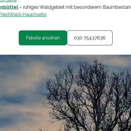
nbüttel
– ruhiges Waldgebiet mit besonderem Baumbestan
FriedWald-Hauptseite
.
Pakete ansehen
030 75437636