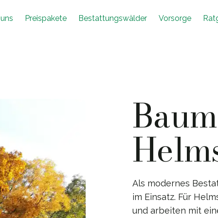
 uns
Preispakete
Bestattungswälder
Vorsorge
Rat
Baumb
Helms
Als modernes Besta
im Einsatz. Für Helm
und arbeiten mit e