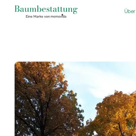
Ü
ber