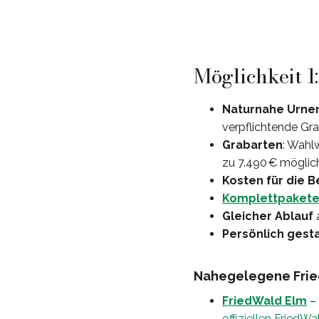
Möglichkeit 1
Naturnahe Urne
verpflichtende Gra
Grabarten
: Wahl
zu 7.490 € möglic
Kosten für die 
Komplettpaket
Gleicher Ablauf
a
Persönlich gest
Nahegelegene Frie
FriedWald Elm
– 
offiziellen FriedWa