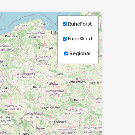
RuheForst
FriedWald
Regional