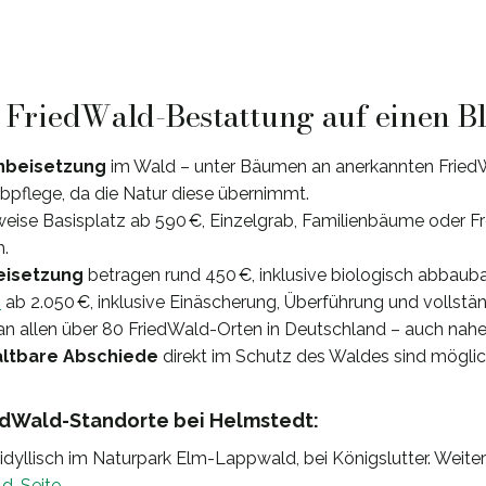
: FriedWald-Bestattung auf einen B
nbeisetzung
im Wald – unter Bäumen an anerkannten Fried
bpflege, da die Natur diese übernimmt.
weise Basisplatz ab 590 €, Einzelgrab, Familienbäume oder 
h.
Beisetzung
betragen rund 450 €, inklusive biologisch abbauba
e
ab 2.050 €, inklusive Einäscherung, Überführung und vollstän
n allen über 80 FriedWald-Orten in Deutschland – auch nah
altbare Abschiede
direkt im Schutz des Waldes sind möglic
dWald-Standorte bei Helmstedt:
idyllisch im Naturpark Elm-Lappwald, bei Königslutter. Weite
ld-Seite
.