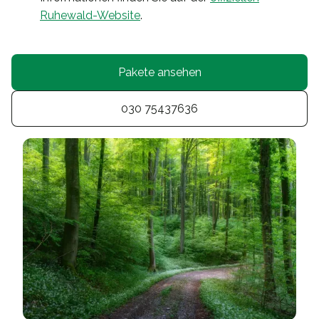
Ruhewald-Website
.
Pakete ansehen
030 75437636