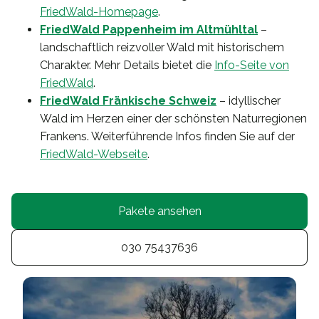
FriedWald-Homepage
.
FriedWald Pappenheim im Altmühltal
–
landschaftlich reizvoller Wald mit historischem
Charakter. Mehr Details bietet die
Info-Seite von
FriedWald
.
FriedWald Fränkische Schweiz
– idyllischer
Wald im Herzen einer der schönsten Naturregionen
Frankens. Weiterführende Infos finden Sie auf der
FriedWald-Webseite
.
Pakete ansehen
030 75437636