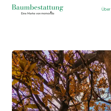
Ü
ber