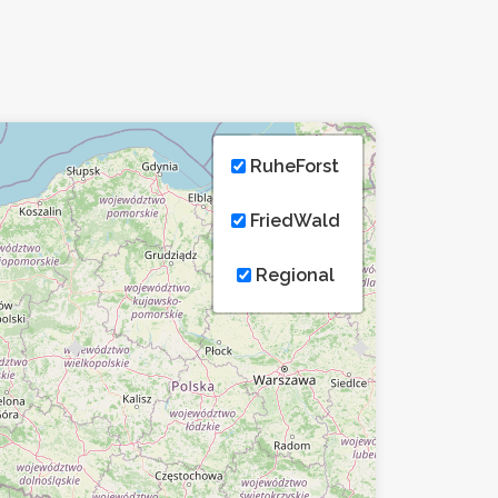
RuheForst
FriedWald
Regional