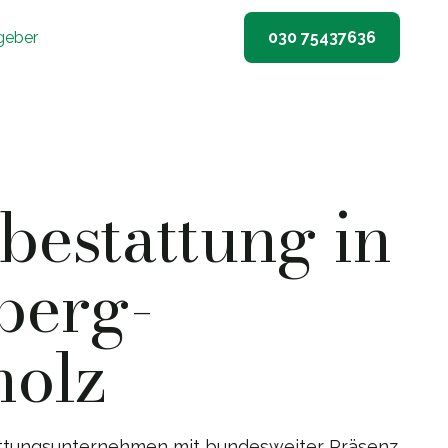
geber
030 75437636
estattung in
berg-
holz
ttungsunternehmen mit bundesweiter Präsenz