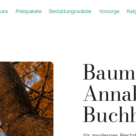
 uns
Preispakete
Bestattungswälder
Vorsorge
Rat
Baumb
Anna
Buch
Als modernes Besta