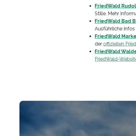
FriedWald Rudol
Stille. Mehr Infor
FriedWald Bad B
Ausführliche Infos
FriedWald Marke
der
offiziellen Fri
FriedWald Wald
FriedWald-Websit