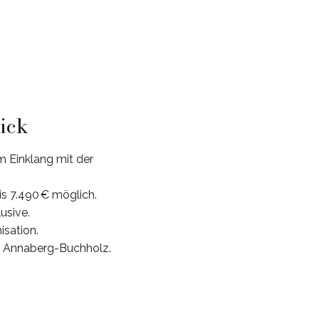
lick
m Einklang mit der
is 7.490 € möglich.
usive.
isation.
e Annaberg-Buchholz.
.