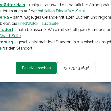
städter Hain
– ruhiger Laubwald mit natürlicher Atmosphär
mationen auch auf der
offiziellen FriedWald-Seite
.
erka
– sanft hügeliges Gelände mit alten Buchen und region
 bietet die
FriedWald-Hauptseite
.
rsdorf
– naturbelassener Wald mit vielfältigem Baumbestan
edWald-Seite
.
enburg
– geschichtsträchtiger Standort in malerischer Umgeb
e
für den Standort.
Pakete ansehen
030 75437636