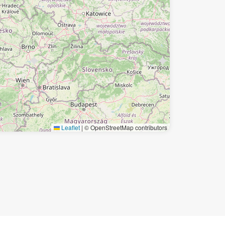
Leaflet
|
© OpenStreetMap contributors