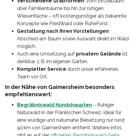
Verschiedene Grabformen
: vom Einzelbaum
über Familienbäume bis hin zur ruhigen
Wiesenfläche – oft kostengünstiger als bekannte
Konzepte wie FriedWald oder RuheForst.
Gestaltung nach Ihren Vorstellungen
:
Abschied am Baum sowie Auswahl direkt im Wald
möglich.
Auch eine Umsetzung auf
privatem Gelände
ist
denkbar, z. B. im eigenen Garten.
Kompletter Service
durch unser erfahrenes
Team vor Ort.
In der Nähe von Gaimersheim besonders
empfehlenswert:
Begräbniswald Hundshaupten
– Ruhiger
Naturwald in der Fränkischen Schweiz, ideal für
eine würdige und naturnahe Beisetzung nur rund
90 km von Gaimersheim entfernt. Weitere Infos
gibt es auf der
offiziellen Begräbniswald-Seite
.