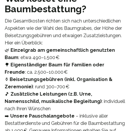
Baumbestattung?
Die Gesamtkosten richten sich nach unterschiedlichen
Aspekten wie der Wahl des Baumgrabes, der Höhe der
Beisetzungsgebühren und etwaigen Zusatzleistungen.
Hier ein Überblick:
🌿
Einzelgrab am gemeinschaftlich genutzten
Baum
: etwa 490–1.500 €
🌳
Eigenständiger Baum für Familien oder
Freunde
: ca. 2.500–10.000 €
⚱️
Beisetzungsgebühren (inkl. Organisation &
Zeremonie)
: rund 300–700 €
🎵
Zusätzliche Leistungen (z.B. Urne,
Namensschild, musikalische Begleitung)
: individuell
nach Ihren Wünschen
➡️
Unsere Pauschalangebote
– inklusive aller
Bestatterdienste und Gebühren für die Baumbestattung
ab 1.900 €. Genauere Informationen erhalten Sie auf