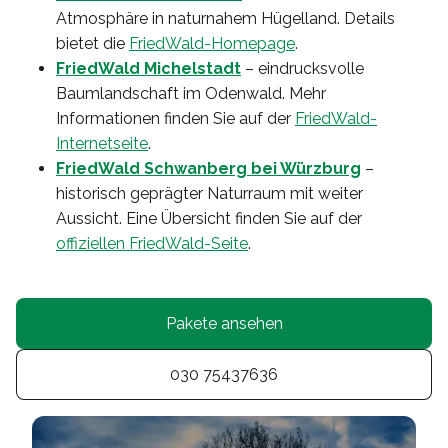
Atmosphäre in naturnahem Hügelland. Details
bietet die
FriedWald-Homepage
.
FriedWald Michelstadt
– eindrucksvolle
Baumlandschaft im Odenwald. Mehr
Informationen finden Sie auf der
FriedWald-
Internetseite
.
FriedWald Schwanberg bei Würzburg
–
historisch geprägter Naturraum mit weiter
Aussicht. Eine Übersicht finden Sie auf der
offiziellen FriedWald-Seite
.
Pakete ansehen
030 75437636