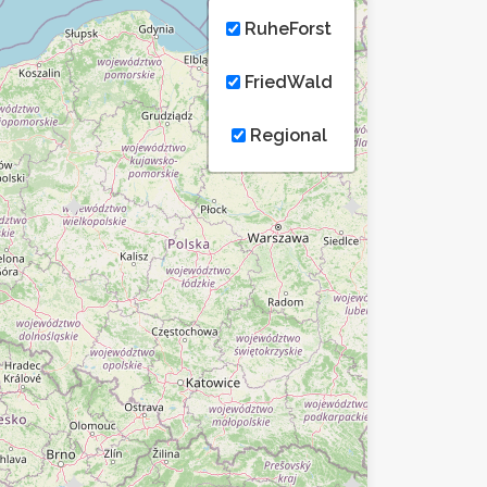
RuheForst
FriedWald
Regional