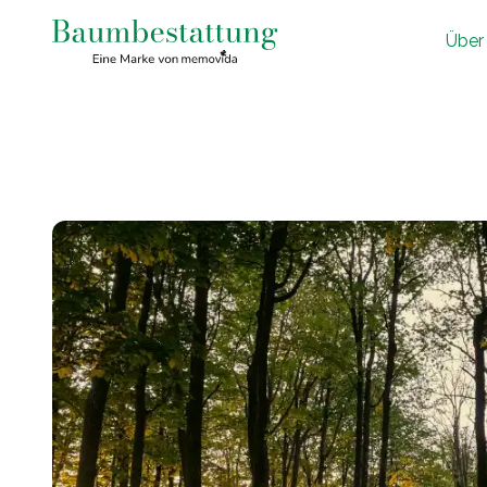
Ü
ber