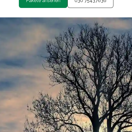
Pakete ansehen
030 75437636