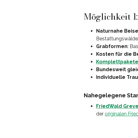
Möglichkeit 1
Naturnahe Beis
Bestattungswäldern
Grabformen
: Ba
Kosten für die 
Komplettpaket
Bundesweit glei
Individuelle Tra
Nahegelegene Stan
FriedWald Grev
der
originalen Fr