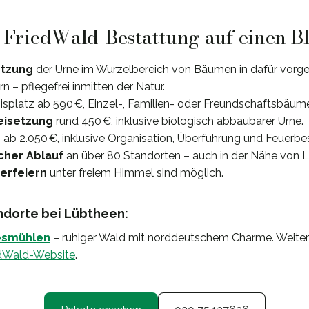
: FriedWald-Bestattung auf einen B
etzung
der Urne im Wurzelbereich von Bäumen in dafür vorg
 – pflegefrei inmitten der Natur.
sisplatz ab 590 €, Einzel-, Familien- oder Freundschaftsbäume
Beisetzung
rund 450 €, inklusive biologisch abbaubarer Urne.
e
ab 2.050 €, inklusive Organisation, Überführung und Feuerbe
cher Ablauf
an über 80 Standorten – auch in der Nähe von 
uerfeiern
unter freiem Himmel sind möglich.
dorte bei Lübtheen:
esmühlen
– ruhiger Wald mit norddeutschem Charme. Weitere 
iedWald-Website
.