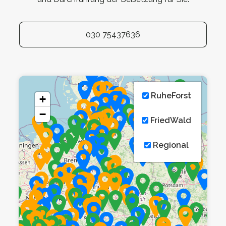
030 75437636
RuheForst
+
−
FriedWald
Regional