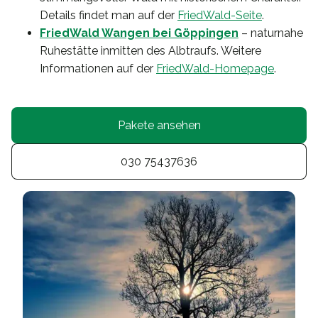
Details findet man auf der
FriedWald-Seite
.
FriedWald Wangen bei Göppingen
– naturnahe
Ruhestätte inmitten des Albtraufs. Weitere
Informationen auf der
FriedWald-Homepage
.
Pakete ansehen
030 75437636