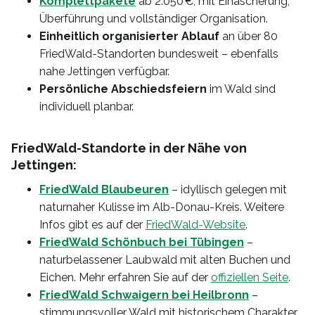
Komplettpakete
ab 2.050 €, mit Einäscherung,
Überführung und vollständiger Organisation.
Einheitlich organisierter Ablauf
an über 80
FriedWald-Standorten bundesweit – ebenfalls
nahe Jettingen verfügbar.
Persönliche Abschiedsfeiern
im Wald sind
individuell planbar.
FriedWald-Standorte in der Nähe von
Jettingen:
FriedWald Blaubeuren
– idyllisch gelegen mit
naturnaher Kulisse im Alb-Donau-Kreis. Weitere
Infos gibt es auf der
FriedWald-Website
.
FriedWald Schönbuch bei Tübingen
–
naturbelassener Laubwald mit alten Buchen und
Eichen. Mehr erfahren Sie auf der
offiziellen Seite
.
FriedWald Schwaigern bei Heilbronn
–
stimmungsvoller Wald mit historischem Charakter.