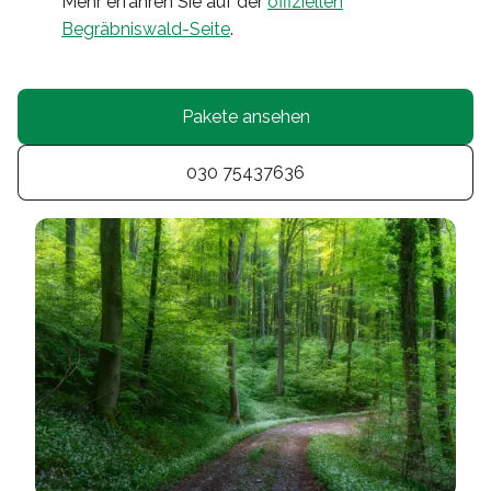
Mehr erfahren Sie auf der
offiziellen
Begräbniswald-Seite
.
Pakete ansehen
030 75437636