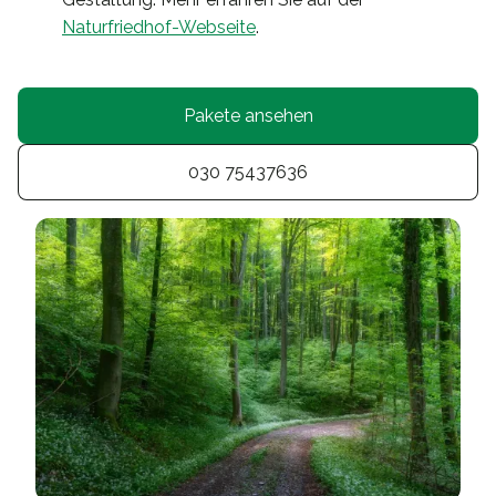
Naturfriedhof-Webseite
.
Pakete ansehen
030 75437636