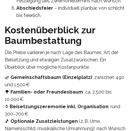
Festlegung des Zeremonietermins nach Wunsch.
Abschiedsfeier
– individuell planbar, von schlicht
bis feierlich.
Kostenüberblick zur
Baumbestattung
Die Preise variieren je nach Lage des Baumes, Art der
Beisetzung und etwaigen Zusatzwünschen. Ein
Überblick über mögliche Kostenpunkte:
🌿
Gemeinschaftsbaum (Einzelplatz)
: zwischen 490
und 1.500 €
🌳
Familien- oder Freundesbaum
: ca. 2.500 bis
10.000 €
⚱️
Beisetzungszeremonie inkl. Organisation
: rund
300–700 €
🎵
Optionale Zusatzleistungen
(z. B. Urne,
Namensschild, musikalische Umrahmung): nach Wunsch