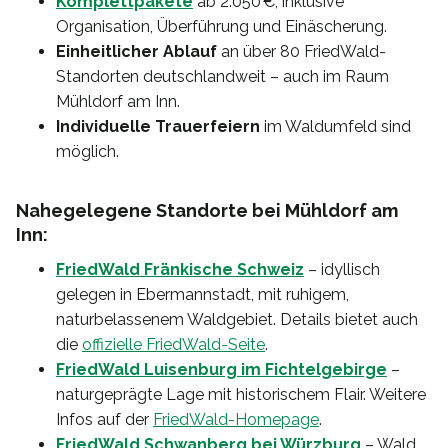
Komplettpakete
ab 2.050 €, inklusive
Organisation, Überführung und Einäscherung.
Einheitlicher Ablauf
an über 80 FriedWald-
Standorten deutschlandweit – auch im Raum
Mühldorf am Inn.
Individuelle Trauerfeiern
im Waldumfeld sind
möglich.
Nahegelegene Standorte bei Mühldorf am
Inn:
FriedWald Fränkische Schweiz
– idyllisch
gelegen in Ebermannstadt, mit ruhigem,
naturbelassenem Waldgebiet. Details bietet auch
die
offizielle FriedWald-Seite
.
FriedWald Luisenburg im Fichtelgebirge
–
naturgeprägte Lage mit historischem Flair. Weitere
Infos auf der
FriedWald-Homepage
.
FriedWald Schwanberg bei Würzburg
– Wald