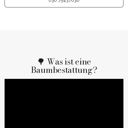
030 75437636
🌳 Was ist eine
Baumbestattung?