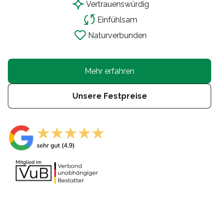
Vertrauensw
ü
rdig
Einf
ü
hlsam
Naturverbunden
Mehr erfahren
Unsere Festpreise