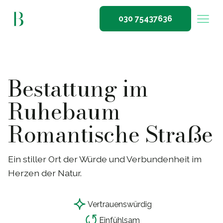
030 75437636
Bestattung im
Ruhebaum
Romantische Straße
Ein stiller Ort der Würde und Verbundenheit im
Herzen der Natur.
Vertrauensw
ü
rdig
Einf
ü
hlsam