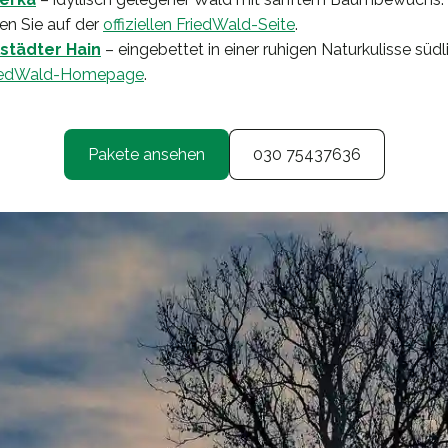
en Sie auf der
offiziellen FriedWald-Seite
.
städter Hain
– eingebettet in einer ruhigen Naturkulisse südl
iedWald-Homepage
.
Pakete ansehen
030 75437636