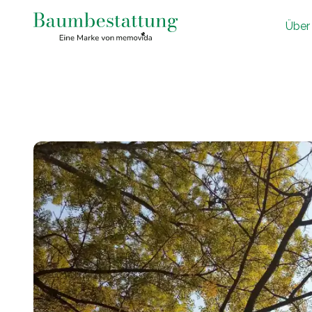
Ü
ber