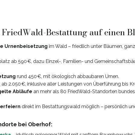
: FriedWald-Bestattung auf einen B
e Urnenbeisetzung
im Wald – friedlich unter Bäumen, ga
splatz ab 590 €, dazu Einzel-, Familien- und Gemeinschaftsbä
etzung
rund 450 €, mit ökologisch abbaubaren Urnen.
e
ab 2.050 €, inklusive aller Leistungen von Überführung bis K
gelte Abläufe
an mehr als 80 FriedWald-Standorten bundes
uerfeiern
direkt im Bestattungswald möglich – persönlich un
dorte bei Oberhof:
erka
– idyllisch gelegener Wald mit sanftem Baumbewuchs.