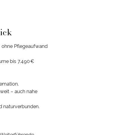
lick
nz ohne Pflegeaufwand
ume bis 7.490 €
remation.
weit – auch nahe
d naturverbunden.
 Weiterführende