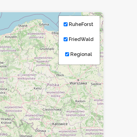
RuheForst
FriedWald
Regional