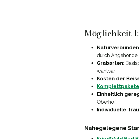
Möglichkeit 1
Naturverbunden
durch Angehörige.
Grabarten
: Basi
wählbar.
Kosten der Beis
Komplettpaket
Einheitlich gere
Oberhof.
Individuelle Tra
Nahegelegene Stan
FriedWald Bad B