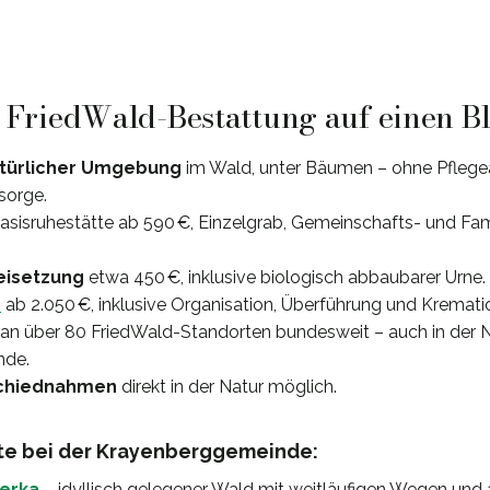
: FriedWald-Bestattung auf einen B
atürlicher Umgebung
im Wald, unter Bäumen – ohne Pflege
sorge.
Basisruhestätte ab 590 €, Einzelgrab, Gemeinschafts- und Fa
Beisetzung
etwa 450 €, inklusive biologisch abbaubarer Urne.
e
ab 2.050 €, inklusive Organisation, Überführung und Kremati
an über 80 FriedWald-Standorten bundesweit – auch in der 
nde.
schiednahmen
direkt in der Natur möglich.
te bei der Krayenberggemeinde:
erka
– idyllisch gelegener Wald mit weitläufigen Wegen un