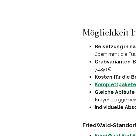
Möglichkeit 1
Beisetzung in n
übernimmt die Für
Grabvarianten
: 
7.490 €.
Kosten für die 
Komplettpaket
Gleiche Abläufe
Krayenberggemei
Individuelle Ab
FriedWald-Standor
FriedWald Bad B