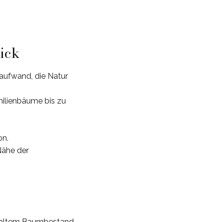
lick
aufwand, die Natur
milienbäume bis zu
on.
Nähe der
d altem Baumbestand.