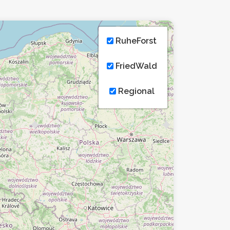
RuheForst
FriedWald
Regional