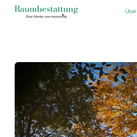
Ü
ber