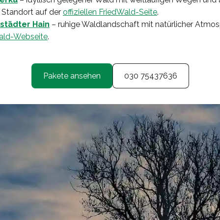
 Standort auf der
offiziellen FriedWald-Seite
.
städter Hain
– ruhige Waldlandschaft mit natürlicher Atmos
ald-Webseite
.
Pakete ansehen
030 75437636