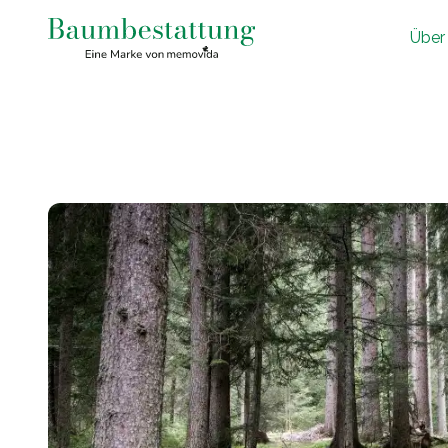
Ü
ber