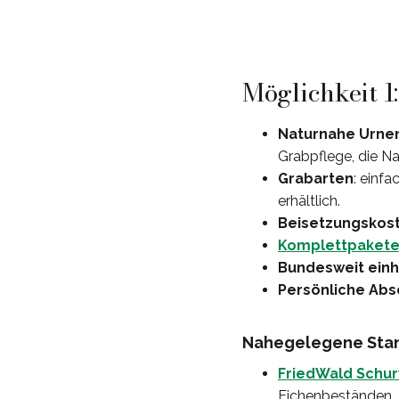
Möglichkeit 1
Naturnahe Urne
Grabpflege, die N
Grabarten
: einf
erhältlich.
Beisetzungskos
Komplettpaket
Bundesweit einhe
Persönliche Abs
Nahegelegene Stan
FriedWald Schu
Eichenbeständen.