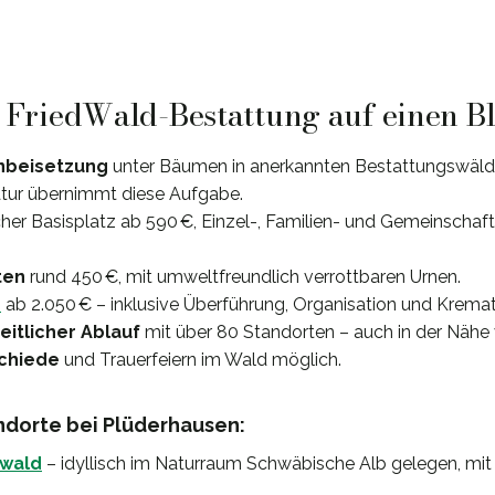
: FriedWald-Bestattung auf einen B
nbeisetzung
unter Bäumen in anerkannten Bestattungswäld
atur übernimmt diese Aufgabe.
acher Basisplatz ab 590 €, Einzel-, Familien- und Gemeinscha
ten
rund 450 €, mit umweltfreundlich verrottbaren Urnen.
e
ab 2.050 € – inklusive Überführung, Organisation und Kremat
itlicher Ablauf
mit über 80 Standorten – auch in der Nähe
chiede
und Trauerfeiern im Wald möglich.
dorte bei Plüderhausen:
rwald
– idyllisch im Naturraum Schwäbische Alb gelegen, mit