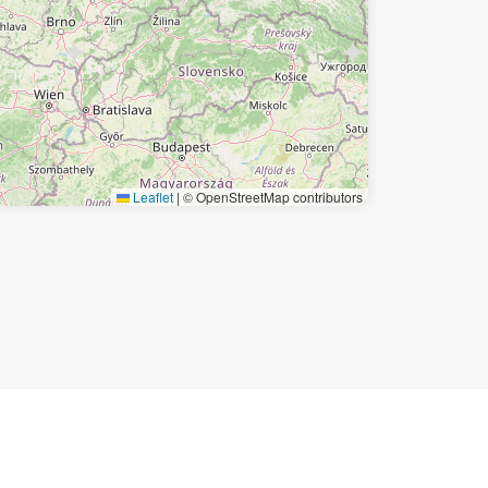
Leaflet
|
© OpenStreetMap contributors