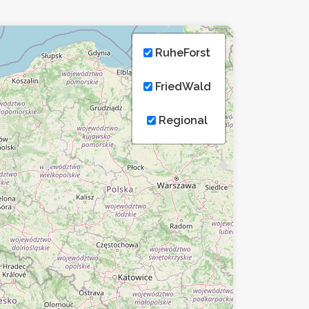
RuheForst
FriedWald
Regional