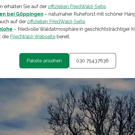
n erhalten Sie auf der
offiziellen FriedWald-Seite
.
en bei Göppingen
– naturnaher Ruheforst mit schöner Hangl
 auch auf der
offiziellen FriedWald-Seite
.
nlohe
– friedvolle Waldatmosphäre in geschichtsträchtiger K
t die
FriedWald-Webseite
bereit.
Pakete ansehen
030 75437636