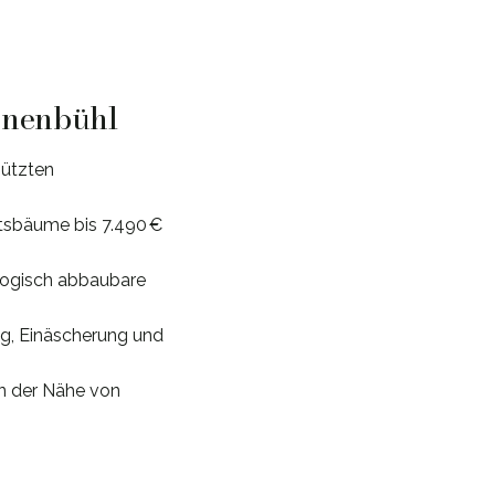
nnenbühl
hützten
ftsbäume bis 7.490 €
logisch abbaubare
ng, Einäscherung und
n der Nähe von