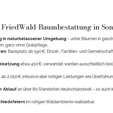
1: FriedWald-Baumbestattung in So
g in naturbelassener Umgebung
– unter Bäumen in gesc
n, ganz ohne Grabpflege.
ten
: Basisplatz ab 590 €, Einzel-, Familien- und Gemeinscha
Beisetzung
etwa 450 €, verwendet werden ausschließlich bio
e
ab 2.050 €, inklusive aller nötigen Leistungen wie Überführu
r Ablauf
an über 80 Standorten deutschlandweit – so auch i
chiedsfeiern
im ruhigen Waldambiente realisierbar.