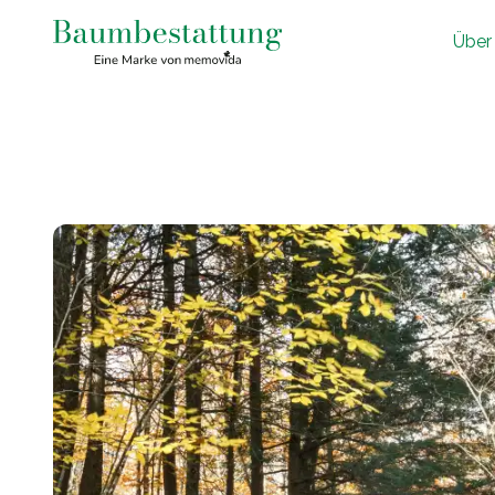
Ü
ber