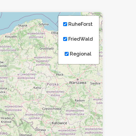
RuheForst
FriedWald
Regional