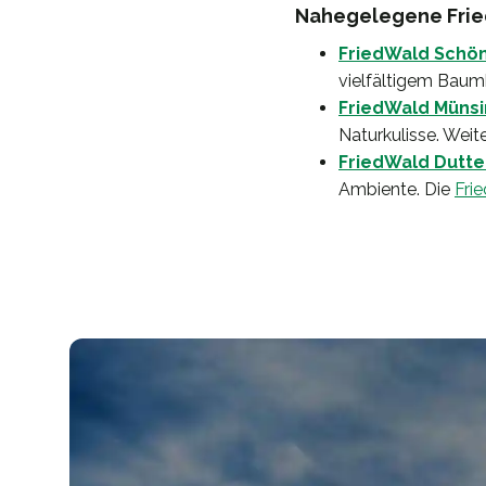
Nahegelegene Frie
FriedWald Schö
vielfältigem Baum
FriedWald Müns
Naturkulisse. Weite
FriedWald Dutte
Ambiente. Die
Fri