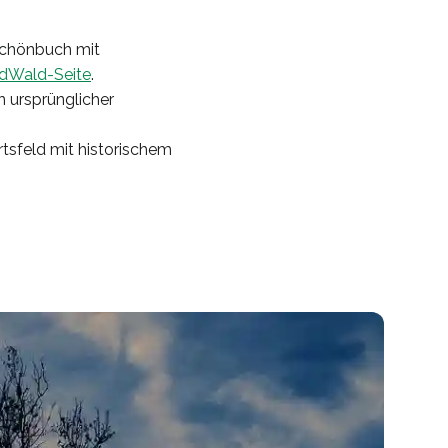
Schönbuch mit
iedWald-Seite
.
n ursprünglicher
sfeld mit historischem