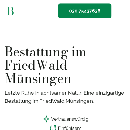
030 75437636
Bestattung im
FriedWald
Münsingen
Letzte Ruhe in achtsamer Natur: Eine einzigartige
Bestattung im FriedWald Münsingen.
Vertrauensw
ü
rdig
Einf
ü
hlsam