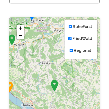
RuheForst
+
−
FriedWald
Regional