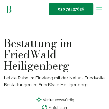
030 75437636
Bestattung im
FriedWald
Heiligenberg
Letzte Ruhe im Einklang mit der Natur - Friedvolle
Bestattungen im FriedWald Heiligenberg
Vertrauensw
ü
rdig
Einf
ü
hlsam