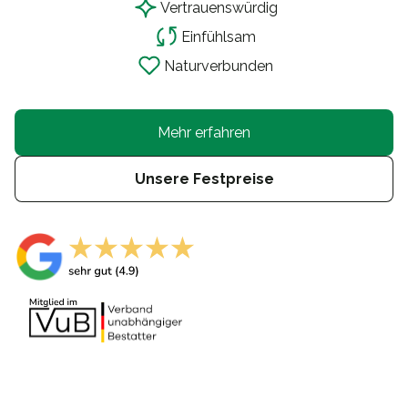
Vertrauensw
ü
rdig
Einf
ü
hlsam
Naturverbunden
Mehr erfahren
Unsere Festpreise