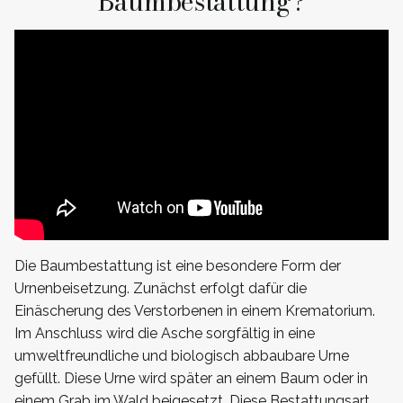
Baumbestattung?
Die Baumbestattung ist eine besondere Form der
Urnenbeisetzung. Zunächst erfolgt dafür die
Einäscherung des Verstorbenen in einem Krematorium.
Im Anschluss wird die Asche sorgfältig in eine
umweltfreundliche und biologisch abbaubare Urne
gefüllt. Diese Urne wird später an einem Baum oder in
einem Grab im Wald beigesetzt. Diese Bestattungsart