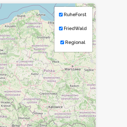
RuheForst
FriedWald
Regional