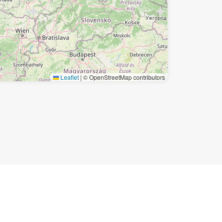
Leaflet
|
© OpenStreetMap contributors