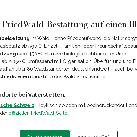
: FriedWald-Bestattung auf einen B
nbeisetzung
im Wald – ohne Pflegeaufwand, die Natur sorgt 
Basisplatz ab 590 €, Einzel-, Familien- oder Freundschaftsbäu
etzung
rund 450 €, inklusive biologisch abbaubarer Urne.
e
ab 2.050 €, umfassend mit Organisation, Überführung und E
lauf
an über 80 Waldstandorten deutschlandweit – auch bei Va
chiedsfeiern
innerhalb des Waldes realisierbar.
orte bei Vaterstetten:
ische Schweiz
– idyllisch gelegen mit beeindruckender Lan
 der
offiziellen FriedWald-Seite
.