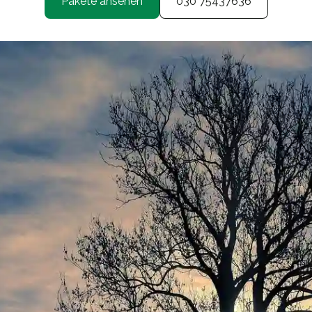
Pakete ansehen
030 75437636