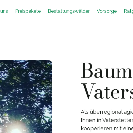
 uns
Preispakete
Bestattungswälder
Vorsorge
Rat
Baumb
Vater
Als überregional ag
Ihnen in Vaterstette
kooperieren mit ein