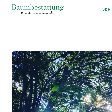
Ü
ber