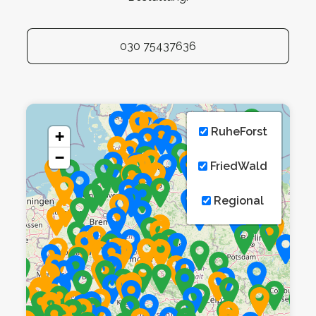
030 75437636
RuheForst
+
−
FriedWald
Regional