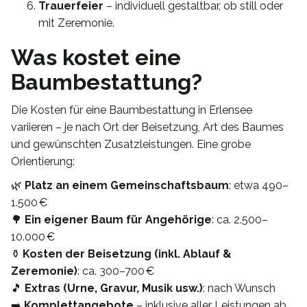
Trauerfeier
– individuell gestaltbar, ob still oder
mit Zeremonie.
Was kostet eine
Baumbestattung?
Die Kosten für eine Baumbestattung in Erlensee
variieren – je nach Ort der Beisetzung, Art des Baumes
und gewünschten Zusatzleistungen. Eine grobe
Orientierung:
🌿
Platz an einem Gemeinschaftsbaum
: etwa 490–
1.500 €
🌳
Ein eigener Baum für Angehörige
: ca. 2.500–
10.000 €
⚱️
Kosten der Beisetzung (inkl. Ablauf &
Zeremonie)
: ca. 300–700 €
🎵
Extras (Urne, Gravur, Musik usw.)
: nach Wunsch
➡️
Komplettangebote
– inklusive aller Leistungen ab