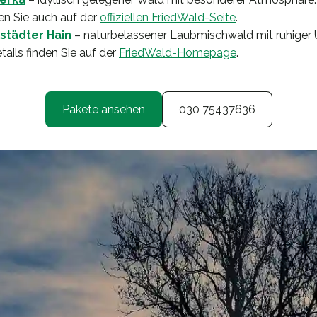
en Sie auch auf der
offiziellen FriedWald-Seite
.
städter Hain
– naturbelassener Laubmischwald mit ruhige
ails finden Sie auf der
FriedWald-Homepage
.
Pakete ansehen
030 75437636