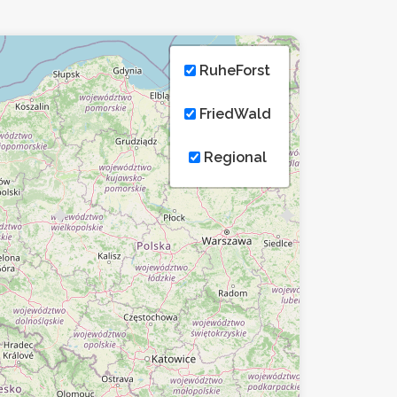
RuheForst
FriedWald
Regional