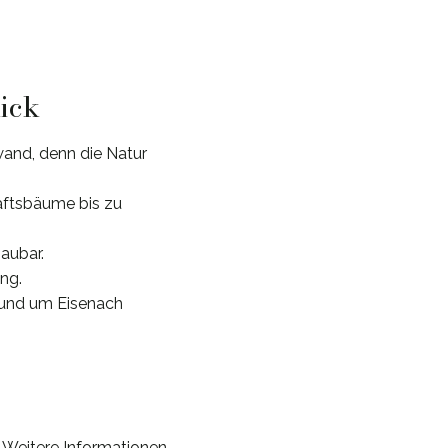
lick
and, denn die Natur
haftsbäume bis zu
aubar.
ng.
rund um Eisenach
 Weitere Informationen