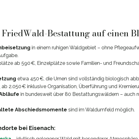
: FriedWald-Bestattung auf einen B
nbeisetzung
in einem ruhigen Waldgebiet – ohne Pflegeaufw
Aufgabe.
splätze ab 590 €, Einzelplätze sowie Familien- und Freundsc
etzung
etwa 450 €, die Urnen sind vollständig biologisch abb
e
ab 2.050 € inklusive Organisation, Überführung und Kremieru
 Abläufe
in bundesweit über 80 Bestattungswäldern – auch 
taltete Abschiedsmomente
sind im Waldumfeld möglich.
dorte bei Eisenach:
erka
– idyllisch gelegener Wald mit besonderer Atmosphäre.