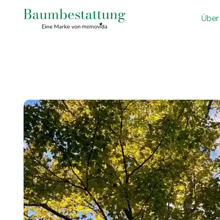
Ü
ber