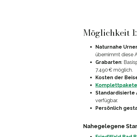
Möglichkeit 1
Naturnahe Urne
übernimmt diese 
Grabarten
: Basi
7.490 € möglich.
Kosten der Beis
Komplettpaket
Standardisierte
verfügbar.
Persönlich ges
Nahegelegene Stan
FriedWald Bad B