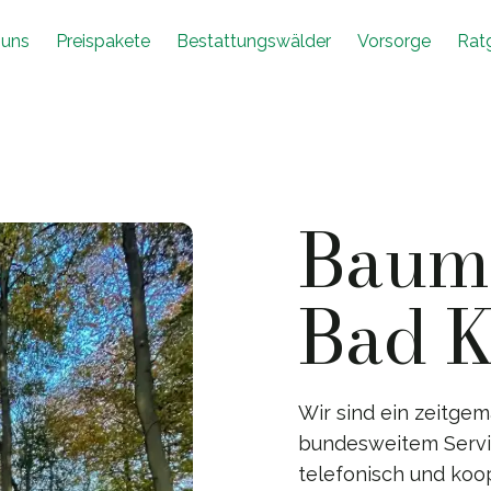
 uns
Preispakete
Bestattungswälder
Vorsorge
Rat
Baumb
Bad K
Wir sind ein zeitg
bundesweitem Servic
telefonisch und koo