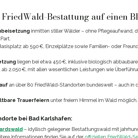
: FriedWald-Bestattung auf einen B
nbeisetzung
inmitten stiller Wälder – ohne Pflegeaufwand, d
Part.
 Basisplatz ab 590 €, Einzelplätze sowie Familien- oder Freu
etzung
liegen bei etwa 450 €, inklusive biologisch abbaubare
e
ab 2.050 €, mit allen wesentlichen Leistungen wie Überführ
lauf
an über 80 FriedWald-Standorten bundesweit – auch in 
altbare Trauerfeiern
unter freiem Himmel im Wald möglich.
dorte bei Bad Karlshafen:
hardswald
– idyllisch gelegener Bestattungswald mit jahrhu
ere Informationen finden Sie auf der
offiziellen FriedWald-Se