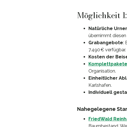
Möglichkeit 1
Natürliche Urne
übernimmt diesen 
Grabangebote
:
7.490 € verfügbar.
Kosten der Beis
Komplettpaket
Organisation.
Einheitlicher Ab
Karlshafen.
Individuell gest
Nahegelegene Stan
FriedWald Rein
Baumbestand. Weit