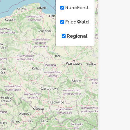
RuheForst
FriedWald
Regional