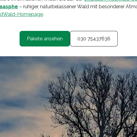
Laasphe
– ruhiger, naturbelassener Wald mit besonderer Atm
iedWald-Homepage
.
Pakete ansehen
030 75437636