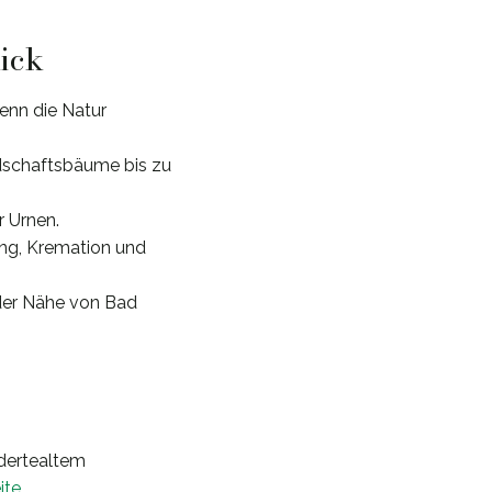
lick
enn die Natur
ndschaftsbäume bis zu
r Urnen.
ung, Kremation und
der Nähe von Bad
ndertealtem
ite
.