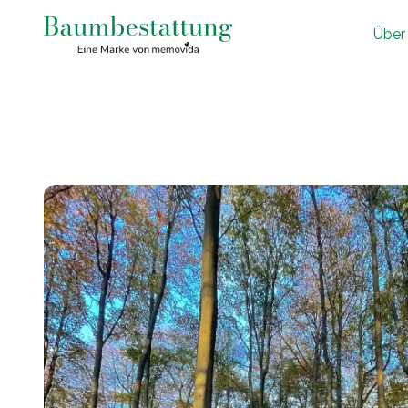
Ü
ber