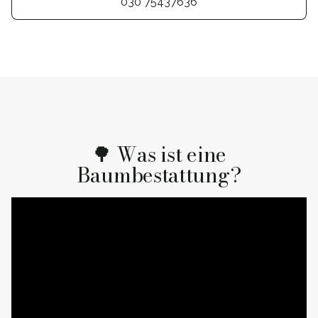
030 75437636
🌳 Was ist eine
Baumbestattung?