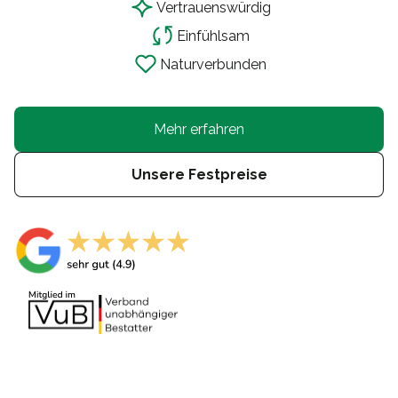
Vertrauensw
ü
rdig
Einf
ü
hlsam
Naturverbunden
Mehr erfahren
Unsere Festpreise