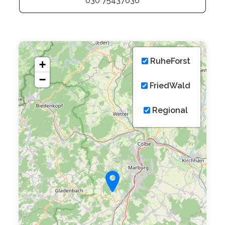
030 75437636
RuheForst
+
−
FriedWald
Regional