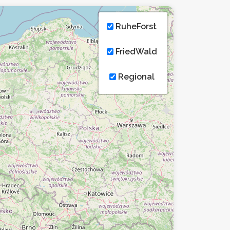
RuheForst
FriedWald
Regional