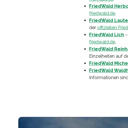
FriedWald Herb
friedwald.de
.
FriedWald Laut
der
offiziellen Fri
FriedWald Lich
–
friedwald.de
.
FriedWald Rein
Einzelheiten auf d
FriedWald Miche
FriedWald Wald
Informationen sin