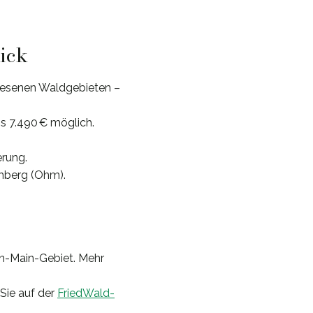
lick
iesenen Waldgebieten –
is 7.490 € möglich.
erung.
mberg (Ohm).
in-Main-Gebiet. Mehr
 Sie auf der
FriedWald-