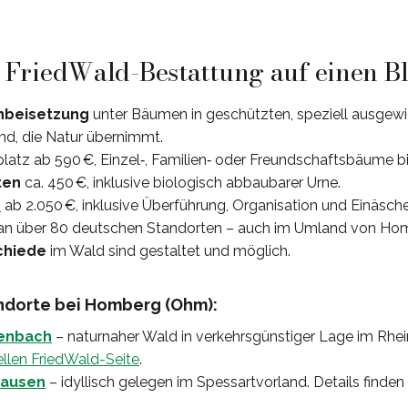
: FriedWald-Bestattung auf einen B
nbeisetzung
unter Bäumen in geschützten, speziell ausgew
d, die Natur übernimmt.
splatz ab 590 €, Einzel‐, Familien‐ oder Freundschaftsbäume b
ten
ca. 450 €, inklusive biologisch abbaubarer Urne.
e
ab 2.050 €, inklusive Überführung, Organisation und Einäsch
an über 80 deutschen Standorten – auch im Umland von Ho
chiede
im Wald sind gestaltet und möglich.
dorte bei Homberg (Ohm):
zenbach
– naturnaher Wald in verkehrsgünstiger Lage im Rhe
iellen FriedWald-Seite
.
hausen
– idyllisch gelegen im Spessartvorland. Details finden