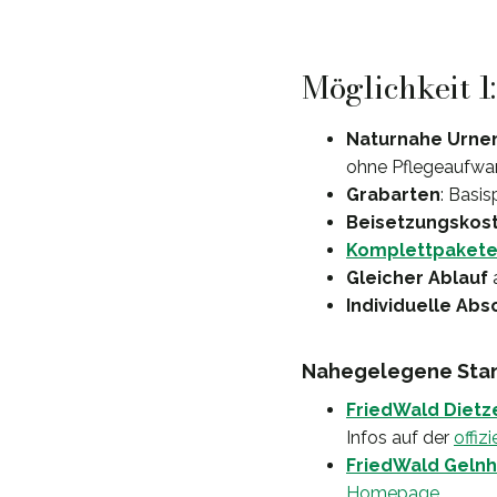
Möglichkeit 1
Naturnahe Urne
ohne Pflegeaufwan
Grabarten
: Basi
Beisetzungskos
Komplettpaket
Gleicher Ablauf
Individuelle Abs
Nahegelegene Stan
FriedWald Diet
Infos auf der
offiz
FriedWald Geln
Homepage
.