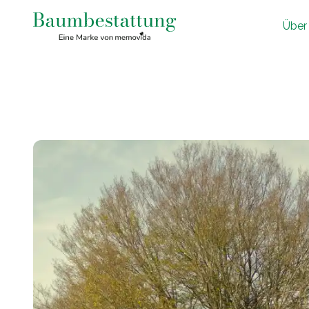
Ü
ber