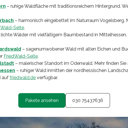
orn
– ruhige Waldfläche mit traditionsreichem Hintergrund. We
erbach
– harmonisch eingebettet im Naturraum Vogelsberg. 
edWald-Seite
.
 lichte Wälder mit vielfältigem Baumbestand in Mittelhessen.
hardswald
– sagenumwobener Wald mit alten Eichen und Buc
er
FriedWald-Seite
.
lstadt
– malerischer Standort im Odenwald. Mehr finden Sie
hessen
– ruhiger Wald inmitten der nordhessischen Landscha
d auf
friedwald.de
verfügbar.
Pakete ansehen
030 75437636