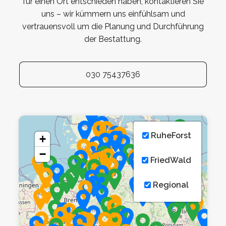
für einen Ort entschieden haben, kontaktieren Sie
uns – wir kümmern uns einfühlsam und
vertrauensvoll um die Planung und Durchführung
der Bestattung.
030 75437636
RuheForst
+
−
FriedWald
Regional