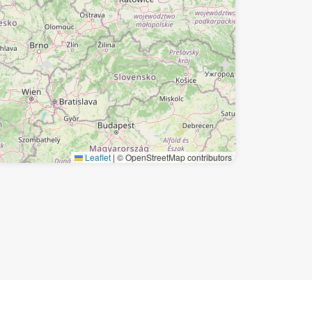
Leaflet
|
© OpenStreetMap contributors