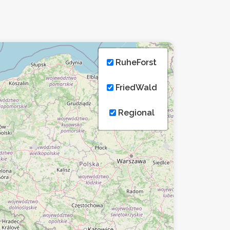
RuheForst
FriedWald
Regional