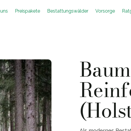
 uns
Preispakete
Bestattungswälder
Vorsorge
Rat
Baumb
Reinf
(Hols
Als modernes Besta