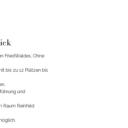
lick
ten FriedWaldes. Ohne
t bis zu 12 Plätzen bis
en.
rführung und
im Raum Reinfeld
möglich.