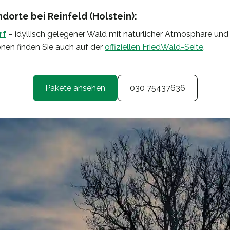
orte bei Reinfeld (Holstein):
rf
– idyllisch gelegener Wald mit natürlicher Atmosphäre und g
nen finden Sie auch auf der
offiziellen FriedWald-Seite
.
Pakete ansehen
030 75437636