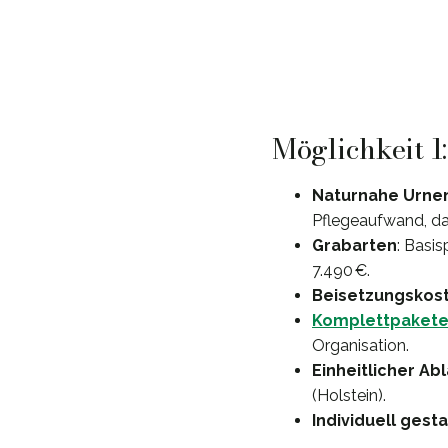
Möglichkeit 1
Naturnahe Urne
Pflegeaufwand, da
Grabarten
: Basi
7.490 €.
Beisetzungskos
Komplettpaket
Organisation.
Einheitlicher Ab
(Holstein).
Individuell gest