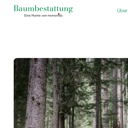
Ü
ber