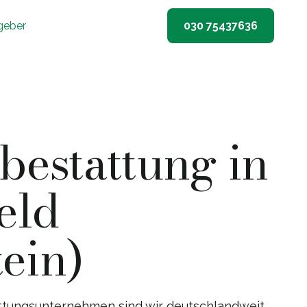
geber
030 75437636
estattung in
eld
tein)
ttungsunternehmen sind wir deutschlandweit