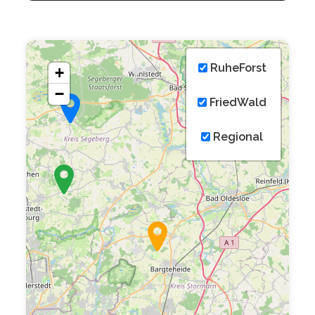
RuheForst
+
−
FriedWald
Regional