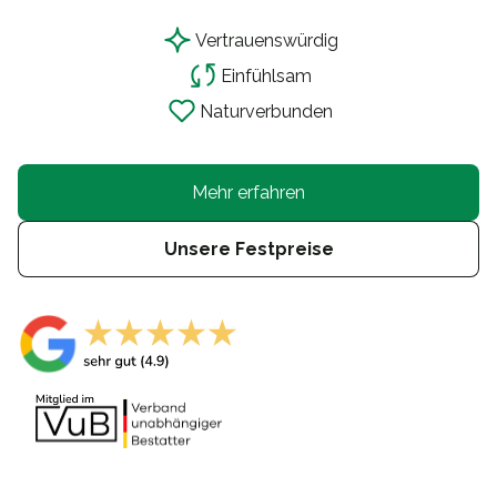
Vertrauensw
ü
rdig
Einf
ü
hlsam
Naturverbunden
Mehr erfahren
Unsere Festpreise