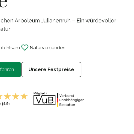
chen Arboleum Julianenruh – Ein würdevoller
atur
nf
ü
hlsam
Naturverbunden
fahren
Unsere Festpreise