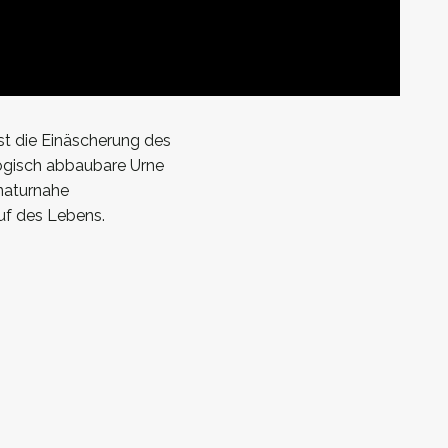
st die Einäscherung des
logisch abbaubare Urne
naturnahe
uf des Lebens.