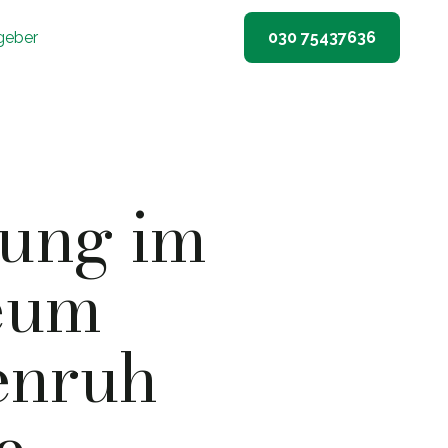
geber
030 75437636
tung im
eum
enruh
e