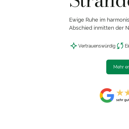
Ewige Ruhe im harmonis
Abschied inmitten der N
Vertrauensw
ü
rdig
Ei
Mehr er