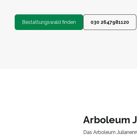
Bestattungswald finden
030 2647981120
Arboleum J
Das Arboleum Julianenr