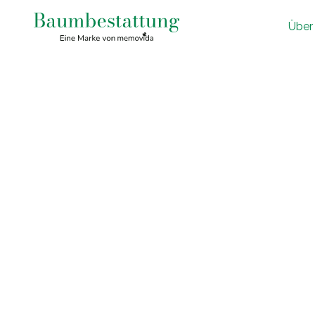
Ü
ber