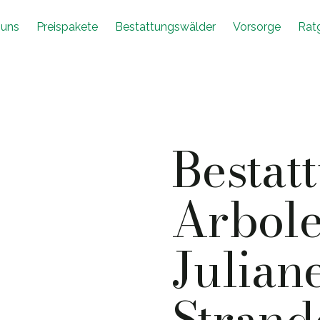
 uns
Preispakete
Bestattungswälder
Vorsorge
Rat
Bestat
Arbol
Julian
Strand