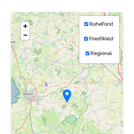
RuheForst
+
−
FriedWald
Regional