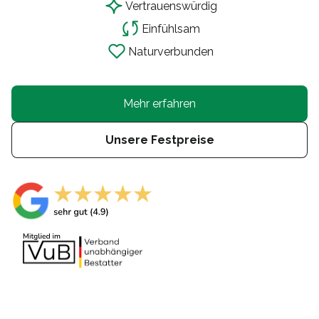
Vertrauensw
ü
rdig
Einf
ü
hlsam
Naturverbunden
Mehr erfahren
Unsere Festpreise