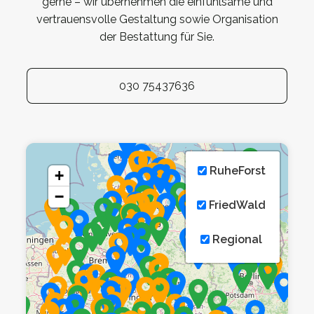
gerne – wir übernehmen die einfühlsame und
vertrauensvolle Gestaltung sowie Organisation
der Bestattung für Sie.
030 75437636
RuheForst
+
−
FriedWald
Regional