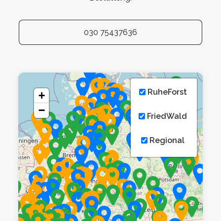
030 75437636
RuheForst
+
−
FriedWald
Regional