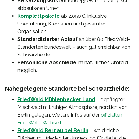
Beisetzungskosten
rund 450 €, mit ökologisch
abbaubaren Urnen.
Komplettpakete
ab 2.050 €, inklusive
Überführung, Kremation und gesamter
Organisation.
Standardisierter Ablauf
an über 80 FriedWald-
Standorten bundesweit – auch gut erreichbar von
Schwarzheide.
Persönliche Abschiede
im natürlichen Umfeld
möglich.
Nahegelegene Standorte bei Schwarzheide:
FriedWald Mühlenbecker Land
– gepflegter
Mischwald mit ruhiger Atmosphäre, nördlich von
Berlin gelegen. Weitere Infos auf der
offiziellen
FriedWald-Webseite
.
FriedWald Bernau bei Berlin
– waldreiche
Flächen mit friedvoller Umgebung für die letzte