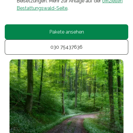
Beisetzungen. Mehr zur Anlage auf der
offiziellen
Bestattungswald-Seite
.
Pakete ansehen
030 75437636