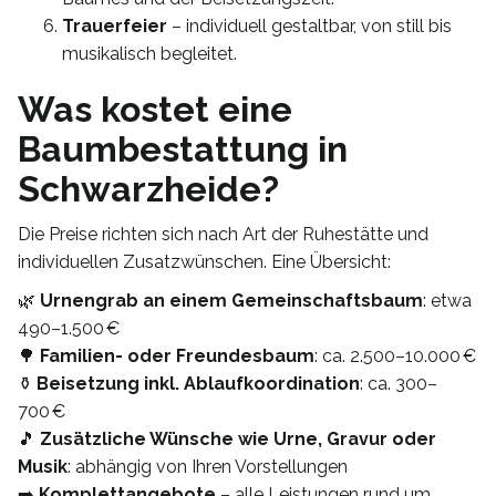
Trauerfeier
– individuell gestaltbar, von still bis
musikalisch begleitet.
Was kostet eine
Baumbestattung in
Schwarzheide?
Die Preise richten sich nach Art der Ruhestätte und
individuellen Zusatzwünschen. Eine Übersicht:
🌿
Urnengrab an einem Gemeinschaftsbaum
: etwa
490–1.500 €
🌳
Familien- oder Freundesbaum
: ca. 2.500–10.000 €
⚱️
Beisetzung inkl. Ablaufkoordination
: ca. 300–
700 €
🎵
Zusätzliche Wünsche wie Urne, Gravur oder
Musik
: abhängig von Ihren Vorstellungen
➡️
Komplettangebote
– alle Leistungen rund um