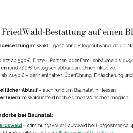
: FriedWald-Bestattung auf einen B
nbeisetzung
im Wald – ganz ohne Pflegeaufwand, da die Nat
platz ab 590 €, Einzel-, Partner- oder Familienbäume bis 7.49
ten
rund 450 €, biologisch abbaubare Urnen inklusive.
e
ab 2.050 € – darin enthalten: Überführung, Einäscherung un
itlicher Ablauf
– auch rund um Baunatal in Hessen.
uerfeiern
im Waldumfeld nach eigenen Wünschen möglich.
dorte bei Baunatal:
hardswald
– stimmungsvoller Laubwald bei Hofgeismar, ca. 4
 Standort gibt es auf der
offiziellen FriedWald-Seite
.