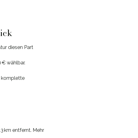
lick
ur diesen Part
0 € wählbar.
d komplette
3 km entfernt. Mehr