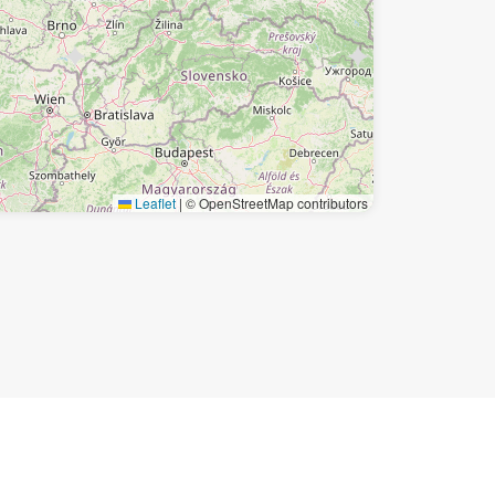
Leaflet
|
© OpenStreetMap contributors