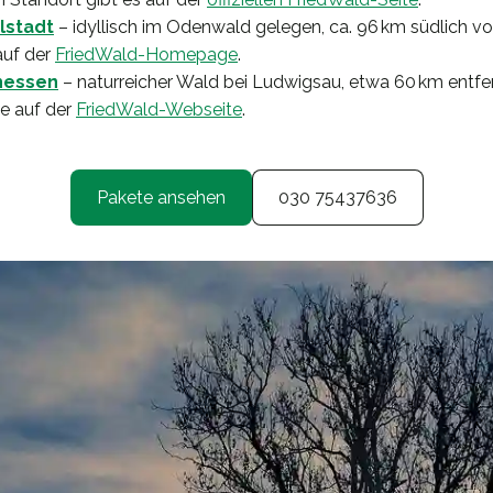
lstadt
– idyllisch im Odenwald gelegen, ca. 96 km südlich vo
auf der
FriedWald-Homepage
.
hessen
– naturreicher Wald bei Ludwigsau, etwa 60 km entfernt
ie auf der
FriedWald-Webseite
.
Pakete ansehen
030 75437636