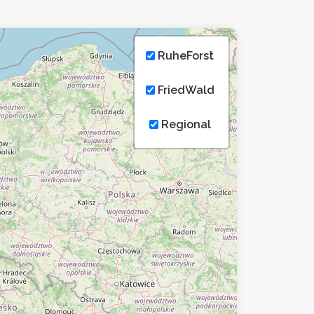
RuheForst
FriedWald
Regional