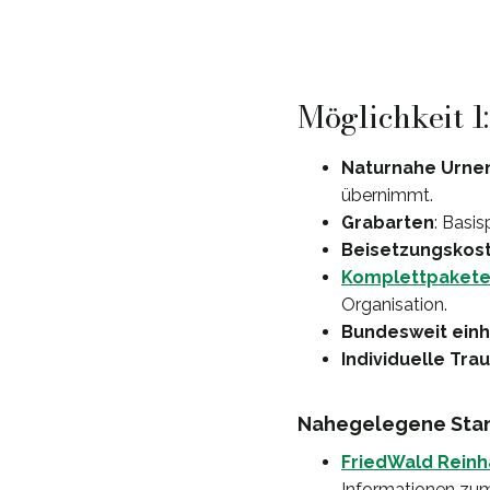
Möglichkeit 1
Naturnahe Urne
übernimmt.
Grabarten
: Basis
Beisetzungskos
Komplettpaket
Organisation.
Bundesweit einhe
Individuelle Tra
Nahegelegene Stan
FriedWald Rein
Informationen zum