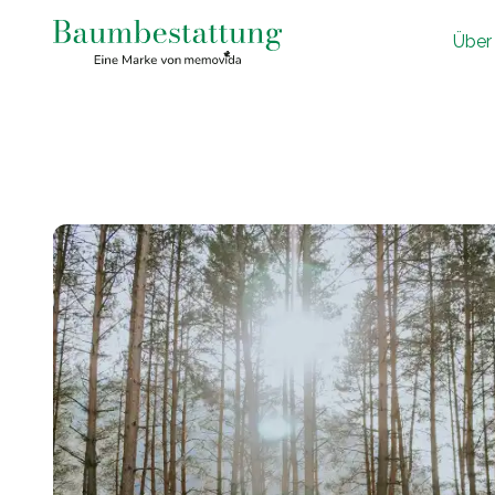
Ü
ber