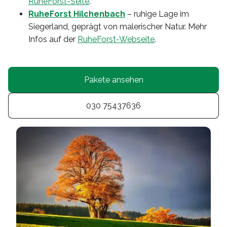
RuheForst-Seite
.
RuheForst Hilchenbach
– ruhige Lage im
Siegerland, geprägt von malerischer Natur. Mehr
Infos auf der
RuheForst-Webseite
.
Pakete ansehen
030 75437636