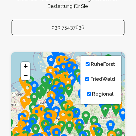
Bestattung für Sie.
030 75437636
RuheForst
+
−
FriedWald
Regional