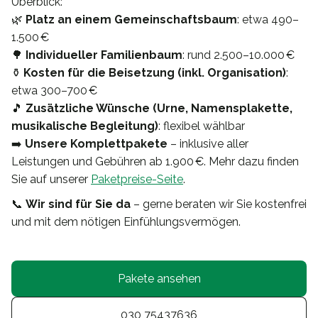
Überblick:
🌿
Platz an einem Gemeinschaftsbaum
: etwa 490–
1.500 €
🌳
Individueller Familienbaum
: rund 2.500–10.000 €
⚱️
Kosten für die Beisetzung (inkl. Organisation)
:
etwa 300–700 €
🎵
Zusätzliche Wünsche (Urne, Namensplakette,
musikalische Begleitung)
: flexibel wählbar
➡️
Unsere Komplettpakete
– inklusive aller
Leistungen und Gebühren ab 1.900 €. Mehr dazu finden
Sie auf unserer
Paketpreise-Seite
.
📞
Wir sind für Sie da
– gerne beraten wir Sie kostenfrei
und mit dem nötigen Einfühlungsvermögen.
Pakete ansehen
030 75437636