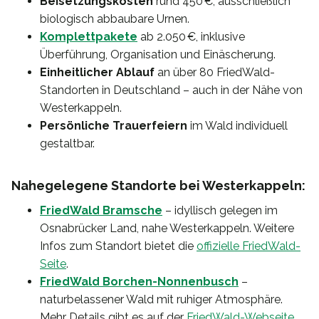
Beisetzungskosten
rund 450 €, ausschließlich
biologisch abbaubare Urnen.
Komplettpakete
ab 2.050 €, inklusive
Überführung, Organisation und Einäscherung.
Einheitlicher Ablauf
an über 80 FriedWald-
Standorten in Deutschland – auch in der Nähe von
Westerkappeln.
Persönliche Trauerfeiern
im Wald individuell
gestaltbar.
Nahegelegene Standorte bei Westerkappeln:
FriedWald Bramsche
– idyllisch gelegen im
Osnabrücker Land, nahe Westerkappeln. Weitere
Infos zum Standort bietet die
offizielle FriedWald-
Seite
.
FriedWald Borchen-Nonnenbusch
–
naturbelassener Wald mit ruhiger Atmosphäre.
Mehr Details gibt es auf der
FriedWald-Webseite
.