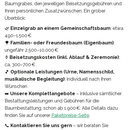
Baumgrabes, den jeweiligen Beisetzungsgebühren und
Ihren persönlichen Zusatzwünschen. Ein grober
Überblick:
🌿
Einzelgrab an einem Gemeinschaftsbaum
: etwa
490–1.500 €
🌳
Familien- oder Freundesbaum (Eigenbaum)
:
ungefähr 2.500–10.000 €
⚱️
Beisetzungskosten (inkl. Ablauf & Zeremonie)
:
ca. 300–700 €
🎵
Optionale Leistungen (Urne, Namensschild,
musikalische Begleitung)
: individuell nach Ihren
Wünschen
➡️
Unsere Komplettangebote
– inklusive sämtlicher
Bestattungsleistungen und Gebühren für die
Baumbestattung, schon ab 1.900 €. Alle Details dazu
finden Sie auf unserer
Paketpreise-Seite
.
📞
Kontaktieren Sie uns gern
– wir beraten Sie