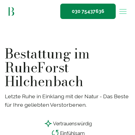
030 75437636
Bestattung im
RuheForst
Hilchenbach
Letzte Ruhe in Einklang mit der Natur - Das Beste
für Ihre geliebten Verstorbenen.
Vertrauensw
ü
rdig
Einf
ü
hlsam